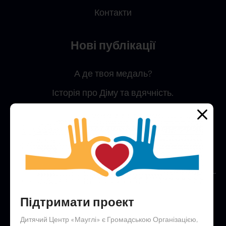
Контакти
Нові публікації
А де твоя медаль?
Історія про Діму та вдячність.
Простий секрет, як встигнути все
Анонси подій
Конкурс малюнку крейдою на асфальті “Україна –
це я”!
Підтримати проект
Гостинна юрта незламності
Дитячий Центр «Мауглі» є Громадською Організацією,