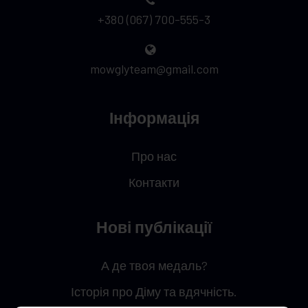
+380 (067) 700-555-3
mowglyteam@gmail.com
Інформація
Про нас
Контакти
Нові публікації
А де твоя медаль?
Історія про Діму та вдячність.