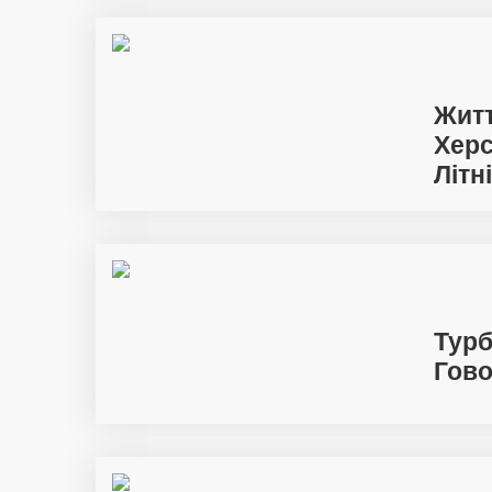
Житт
Херс
Літн
Турб
Гово