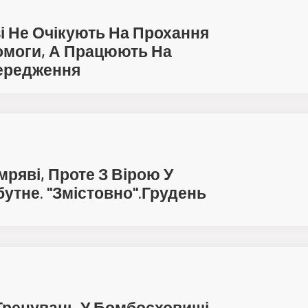
і Не Очікують На Прохання
моги, А Працюють На
ередження
мряві, Проте З Вірою У
утне. "Змістовно".Грудень
Тренувань У Бомбосховищі