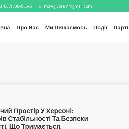
0 (067) 700-555-3
mowglyteam@gmail.com
овна
Про Нас
Ми Пишаємось
Події
Парт
чий Простір У Херсоні:
ів Стабільності Та Безпеки
сті, Що Тримається.