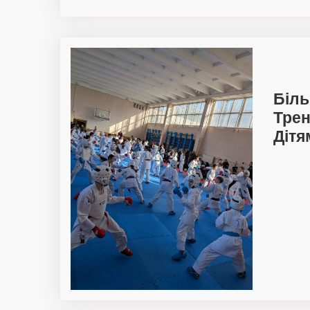
Біль
Тре
Дітя