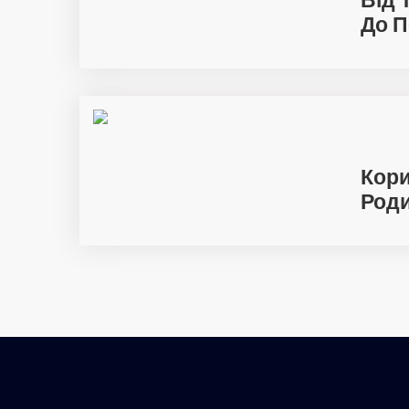
До П
Кори
Роди