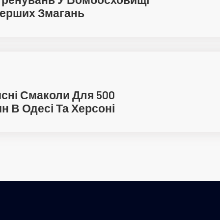
ерших Змагань
сні Смаколи Для 500
н В Одесі Та Херсоні