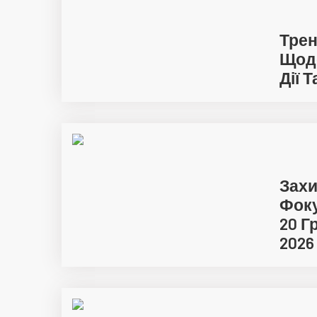
Трен
Щодо
Дії 
Захи
Фоку
20 Г
2026