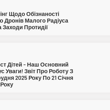
інг Щодо Обізнаності
 Дронів Малого Радіуса
Та Заходи Протидії
ст Дітей - Наш Основний
с Уваги! Звіт Про Роботу З
рудня 2025 Року По 21 Січня
 Року