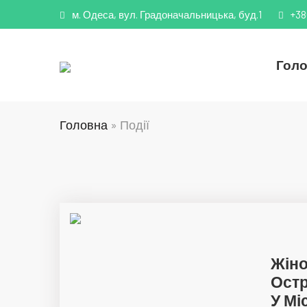
м. Одеса, вул. Градоначальницька, буд.1
+38
Гол
Головна
»
Події
Жіно
Остр
У Мі