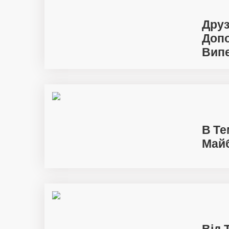
Друз
Допо
Вип
В Те
Майб
Від 