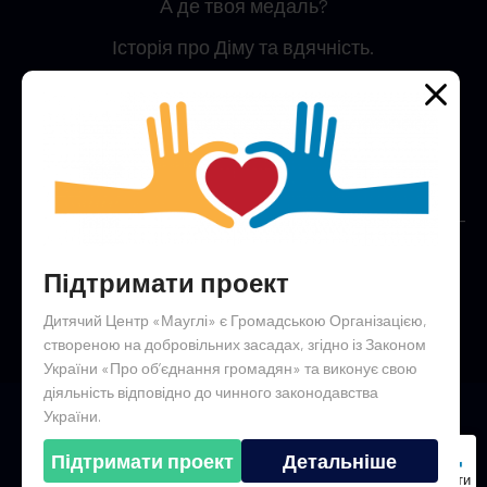
А де твоя медаль?
Історія про Діму та вдячність.
Простий секрет, як встигнути все
Анонси подій
Конкурс малюнку крейдою на асфальті “Україна –
це я”!
Підтримати проект
Гостинна юрта незламності
Дитячий Центр «Мауглі» є Громадською Організацією,
створеною на добровільних засадах, згідно із Законом
України «Про об’єднання громадян» та виконує свою
діяльність відповідно до чинного законодавства
України.
© 2024 | All Right Reserved
(Розроблено за фінансової підтримки Razom, Ink.)
Підтримати проект
Детальніше
Підтримати
Політика приватності
Контакти
Інші наші політики