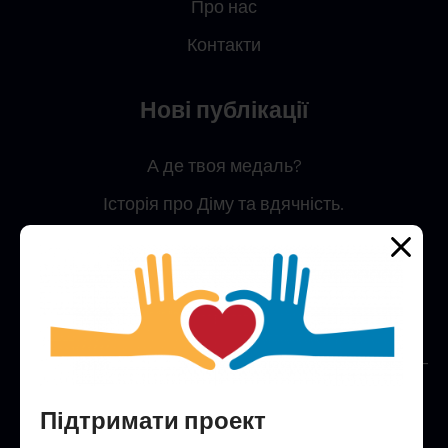
Про нас
Контакти
Нові публікації
А де твоя медаль?
Історія про Діму та вдячність.
Простий секрет, як встигнути все
Анонси подій
Конкурс малюнку крейдою на асфальті “Україна –
це я”!
Підтримати проект
Гостинна юрта незламності