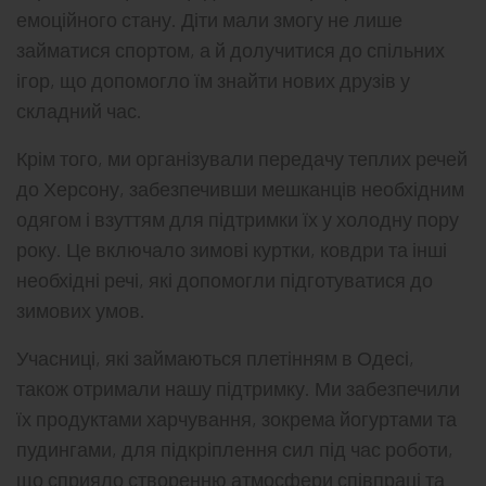
емоційного стану. Діти мали змогу не лише
займатися спортом, а й долучитися до спільних
ігор, що допомогло їм знайти нових друзів у
складний час.
Крім того, ми організували передачу теплих речей
до Херсону, забезпечивши мешканців необхідним
одягом і взуттям для підтримки їх у холодну пору
року. Це включало зимові куртки, ковдри та інші
необхідні речі, які допомогли підготуватися до
зимових умов.
Учасниці, які займаються плетінням в Одесі,
також отримали нашу підтримку. Ми забезпечили
їх продуктами харчування, зокрема йогуртами та
пудингами, для підкріплення сил під час роботи,
що сприяло створенню атмосфери співпраці та