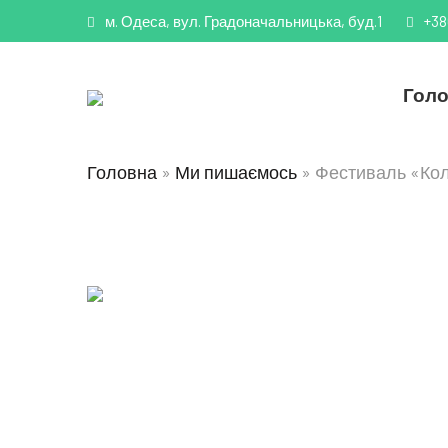
м. Одеса, вул. Градоначальницька, буд.1
+38
Гол
Головна
»
Ми пишаємось
»
Фестиваль «Коль