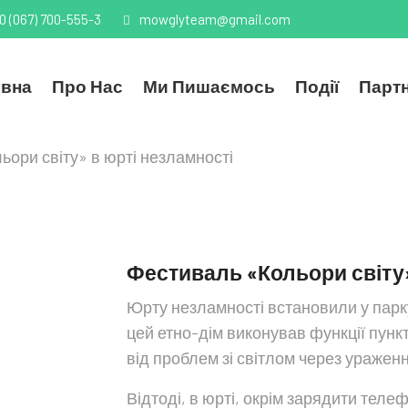
0 (067) 700-555-3
mowglyteam@gmail.com
овна
Про Нас
Ми Пишаємось
Події
Парт
ори світу» в юрті незламності
Фестиваль «Кольори світу»
Юрту незламності встановили у парк
цей етно-дім виконував функції пунк
від проблем зі світлом через уражен
Відтоді, в юрті, окрім зарядити теле