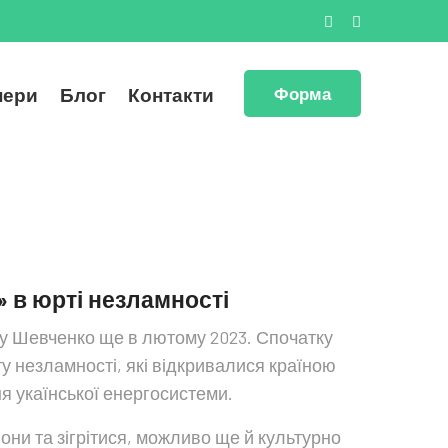
нери
Блог
Контакти
Форма
 в юрті незламності
у Шевченко ще в лютому 2023. Спочатку
ту незламності, які відкривалися країною
ня укаїнської енергосистеми.
фони та зігрітися, можливо ще й культурно