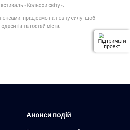
фестиваль «Кольори світу».
 анонсами, працюємо на повну силу, щоб
одеситів та гостей міста.
Підтримати
проект
Анонси подій