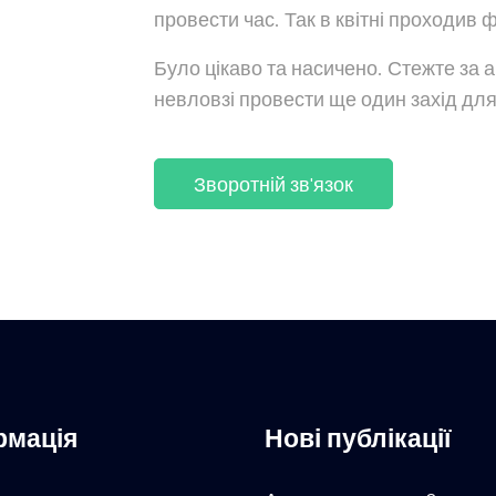
провести час. Так в квітні проходив 
Було цікаво та насичено. Стежте за
невловзі провести ще один захід для 
Зворотній зв'язок
рмація
Нові публікації