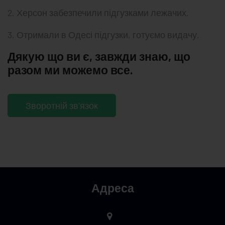
2. Херсон забезпечили підгузками лежачих.
3. Отримали в Одесі підгузки, готуємо видачу.
Дякую що ви є, завжди знаю, що
разом ми можемо все.
Зворотній зв'язок
Адреса