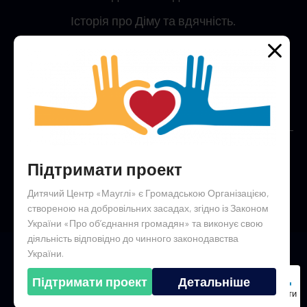
Історія про Діму та вдячність.
Простий секрет, як встигнути все
Анонси подій
Конкурс малюнку крейдою на асфальті “Україна –
це я”!
Підтримати проект
Гостинна юрта незламності
Дитячий Центр «Мауглі» є Громадською Організацією,
створеною на добровільних засадах, згідно із Законом
України «Про об’єднання громадян» та виконує свою
діяльність відповідно до чинного законодавства
України.
© 2024 | All Right Reserved
(Розроблено за фінансової підтримки Razom, Ink.)
Підтримати проект
Детальніше
Підтримати
Політика приватності
Контакти
Інші наші політики
проект